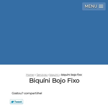
MENU
Home
»
Serviços
»
biquíni
»
biquíni bojo fixo
Biquíni Bojo Fixo
Gostou? compartilhe!