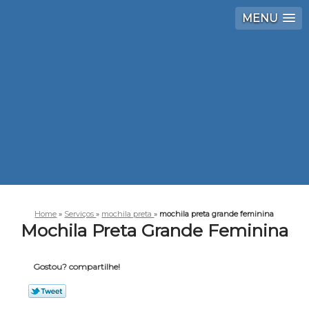
MENU
Home
»
Serviços
»
mochila preta
»
mochila preta grande feminina
Mochila Preta Grande Feminina
Gostou? compartilhe!