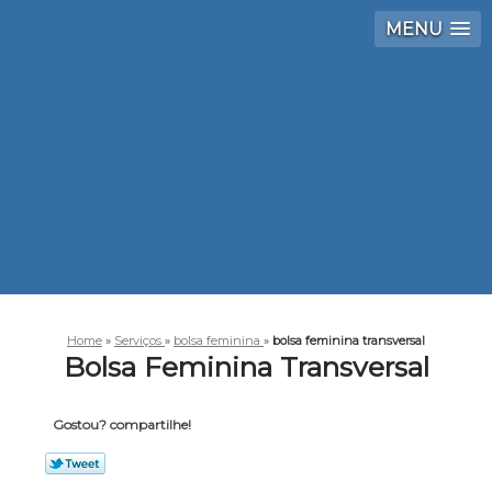
MENU
Home
»
Serviços
»
bolsa feminina
»
bolsa feminina transversal
Bolsa Feminina Transversal
Gostou? compartilhe!