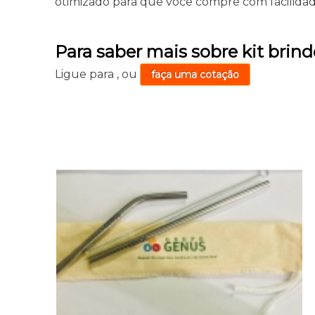
otimizado para que você compre com facilida
Para saber mais sobre kit brin
Ligue para
,
ou
faça uma cotação