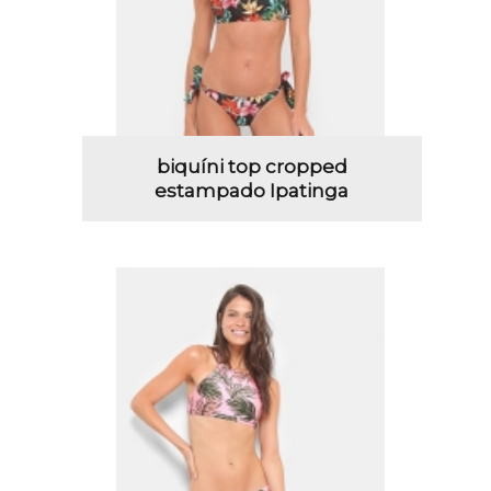
biquíni top cropped
estampado Ipatinga