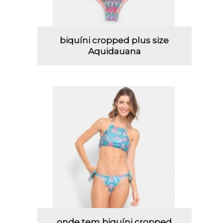
biquíni cropped plus size
Aquidauana
onde tem biquíni cropped