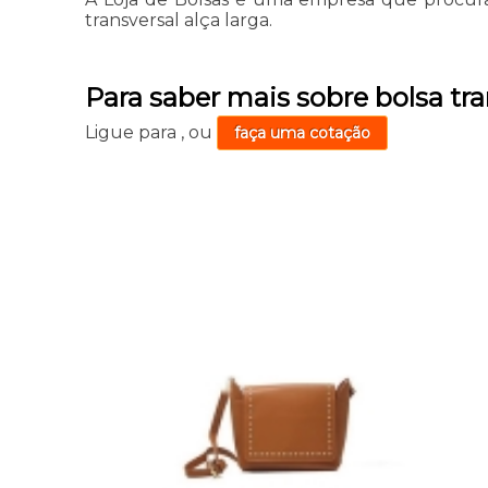
transversal alça larga.
Para saber mais sobre bolsa tra
Ligue para
,
ou
faça uma cotação