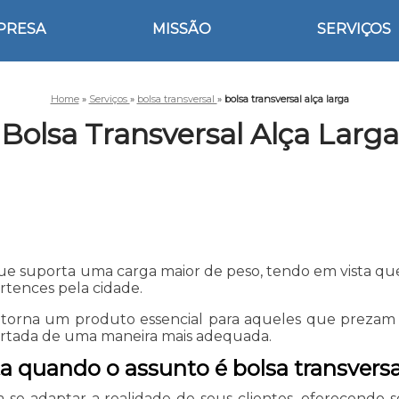
PRESA
MISSÃO
SERVIÇOS
Home
»
Serviços
»
bolsa transversal
»
bolsa transversal alça larga
Bolsa Transversal Alça Larga
que suporta uma carga maior de peso, tendo em vista que
rtences pela cidade.
 se torna um produto essencial para aqueles que preza
uportada de uma maneira mais adequada.
ta quando o assunto é bolsa transversa
 se adaptar a realidade de seus clientes, oferecendo