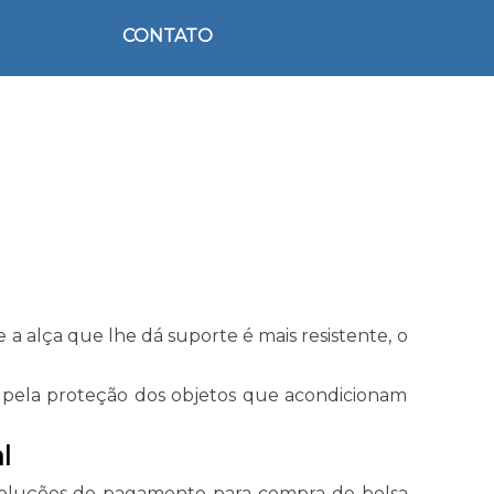
CONTATO
 a alça que lhe dá suporte é mais resistente, o
m pela proteção dos objetos que acondicionam
l
 soluções de pagamento para compra de bolsa