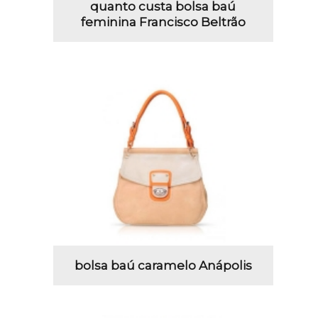
quanto custa bolsa baú
feminina Francisco Beltrão
bolsa baú caramelo Anápolis