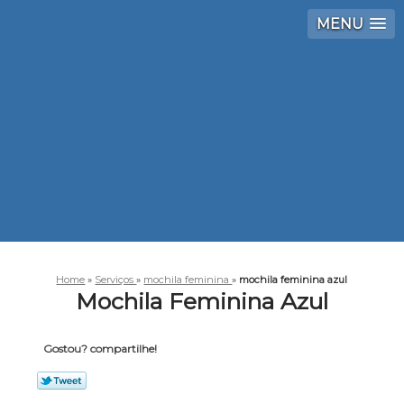
MENU
Home
»
Serviços
»
mochila feminina
»
mochila feminina azul
Mochila Feminina Azul
Gostou? compartilhe!