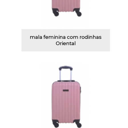
mala feminina com rodinhas
Oriental