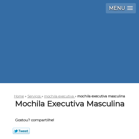
MENU
Home
»
Serviços
»
mochila executiva
»
mochila executiva masculina
Mochila Executiva Masculina
Gostou? compartilhe!