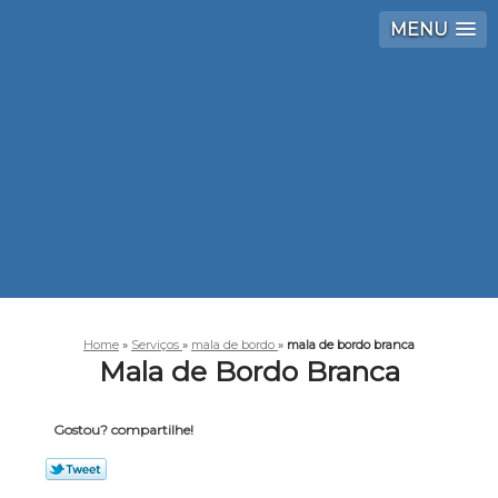
MENU
Home
»
Serviços
»
mala de bordo
»
mala de bordo branca
Mala de Bordo Branca
Gostou? compartilhe!