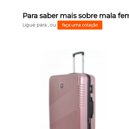
Para saber mais sobre mala fe
Ligue para
,
ou
faça uma cotação