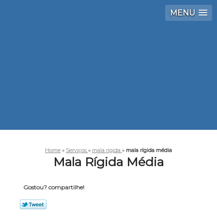
MENU
Home
»
Serviços
»
mala rígida
»
mala rígida média
Mala Rígida Média
Gostou? compartilhe!