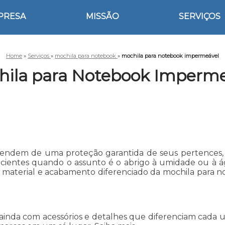
PRESA
MISSÃO
SERVIÇOS
Home
»
Serviços
»
mochila para notebook
»
mochila para notebook impermeável
hila para Notebook Imperme
dependem de uma proteção garantida de seus pertences
icientes quando o assunto é o abrigo à umidade ou à á
 material e acabamento diferenciado da mochila para n
inda com acessórios e detalhes que diferenciam cada um