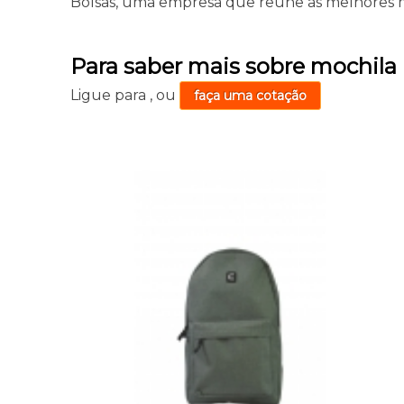
Bolsas, uma empresa que reúne as melhores m
Para saber mais sobre mochil
Ligue para
,
ou
faça uma cotação