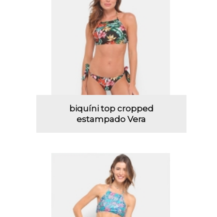
biquíni top cropped
estampado Vera