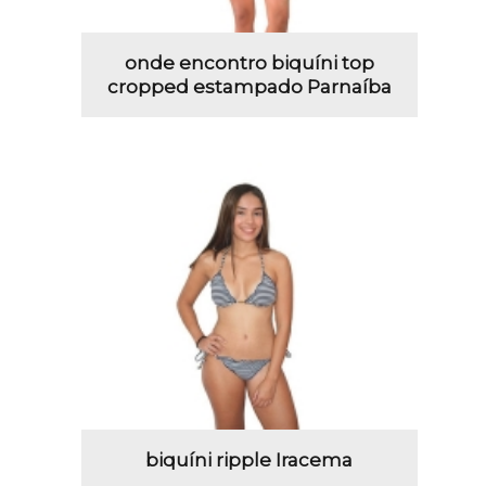
onde encontro biquíni top
cropped estampado Parnaíba
biquíni ripple Iracema