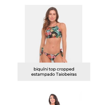
biquíni top cropped
estampado Taiobeiras