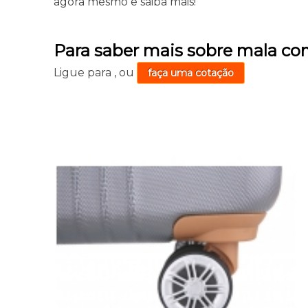
agora mesmo e saiba mais!
Para saber mais sobre mala com
Ligue para
,
ou
faça uma cotação