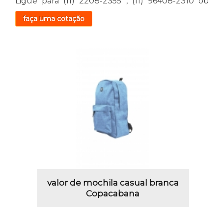
Ligue para
(11) 2208-2355
,
(11) 96408-2310
ou
faça uma cotação
valor de mochila casual branca
Copacabana