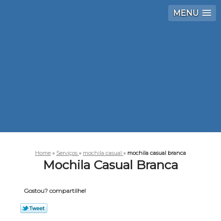
MENU
Home
»
Serviços
»
mochila casual
»
mochila casual branca
Mochila Casual Branca
Gostou? compartilhe!