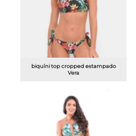
biquíni top cropped estampado
Vera