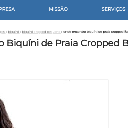
PRESA
MISSÃO
SERVIÇOS
iços
»
biquíni
»
biquíni cropped pequeno
»
onde encontro biquíni de praia cropped Ba
 Biquíni de Praia Cropped B