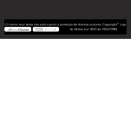
©
O inteiro teor deste site está sujeito à proteção de direitos autorais. Copyright
Loja
de Bolsas (Lei 9610 de 19/02/1998)