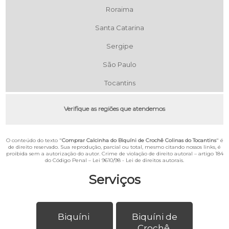
Roraima
Santa Catarina
Sergipe
São Paulo
Tocantins
Verifique as regiões que atendemos
O conteúdo do texto "
Comprar Calcinha do Biquíni de Crochê Colinas do Tocantins
" é
de direito reservado. Sua reprodução, parcial ou total, mesmo citando nossos links, é
proibida sem a autorização do autor. Crime de violação de direito autoral – artigo 184
do Código Penal –
Lei 9610/98 - Lei de direitos autorais
.
Serviços
Biquíni
Biquíni de
Crochê