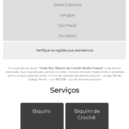
Santa Catarina
Sergipe
São Paulo
Tocantins
Verifique as regiões que atendemos
O conteúdo do texto "
Onde Tem Biquíni de Crochê Adulto Goiana
" é de direito
reservado. Sua reprodução, parcial ou total, mesmo citando nossos links, é proibida
sem a autorização do autor. Crime de violação de direito autoral – artigo 184 do
Código Penal –
Lei 9610/98 - Lei de direitos autorais
.
Serviços
Biquíni
Biquíni de
Crochê