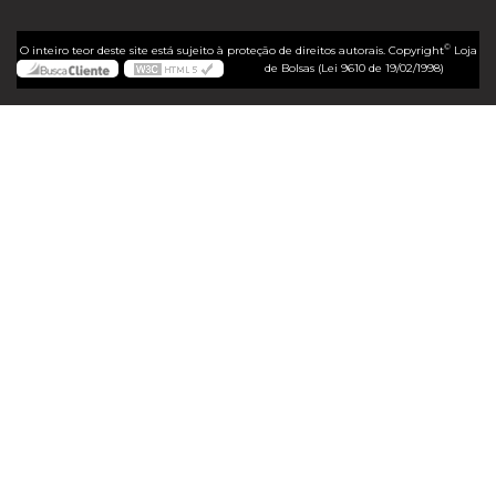
©
O inteiro teor deste site está sujeito à proteção de direitos autorais. Copyright
Loja
de Bolsas (Lei 9610 de 19/02/1998)