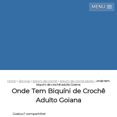
MENU
Home
»
Serviços
»
biquíni de crochê
»
biquíni de crochê adulto
»
onde tem
biquíni de crochê adulto Goiana
Onde Tem Biquíni de Crochê
Adulto Goiana
Gostou? compartilhe!