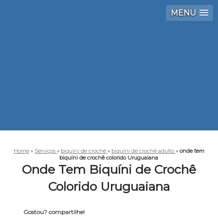
MENU
Home
»
Serviços
»
biquíni de crochê
»
biquíni de crochê adulto
»
onde tem
biquíni de crochê colorido Uruguaiana
Onde Tem Biquíni de Crochê
Colorido Uruguaiana
Gostou? compartilhe!