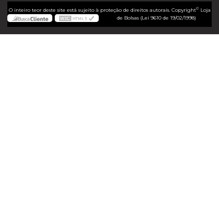
©
O inteiro teor deste site está sujeito à proteção de direitos autorais. Copyright
Loja
de Bolsas (Lei 9610 de 19/02/1998)