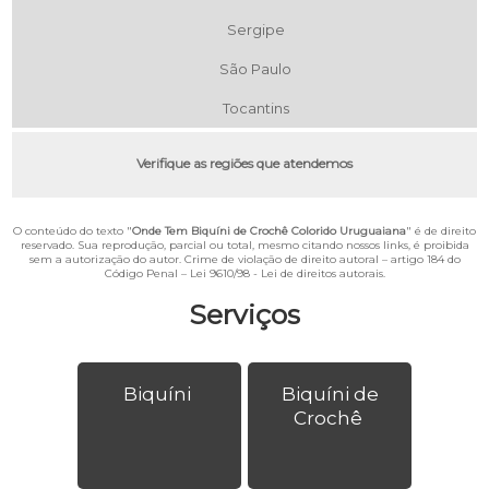
Sergipe
São Paulo
Tocantins
Verifique as regiões que atendemos
O conteúdo do texto "
Onde Tem Biquíni de Crochê Colorido Uruguaiana
" é de direito
reservado. Sua reprodução, parcial ou total, mesmo citando nossos links, é proibida
sem a autorização do autor. Crime de violação de direito autoral – artigo 184 do
Código Penal –
Lei 9610/98 - Lei de direitos autorais
.
Serviços
Biquíni
Biquíni de
Crochê