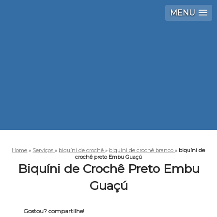
MENU
Home
»
Serviços
»
biquíni de crochê
»
biquíni de crochê branco
»
biquíni de
crochê preto Embu Guaçú
Biquíni de Crochê Preto Embu
Guaçú
Gostou? compartilhe!