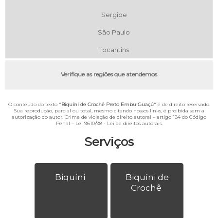
Sergipe
São Paulo
Tocantins
Verifique as regiões que atendemos
O conteúdo do texto "
Biquíni de Crochê Preto Embu Guaçú
" é de direito reservado.
Sua reprodução, parcial ou total, mesmo citando nossos links, é proibida sem a
autorização do autor. Crime de violação de direito autoral – artigo 184 do Código
Penal –
Lei 9610/98 - Lei de direitos autorais
.
Serviços
Biquíni
Biquíni de
Crochê