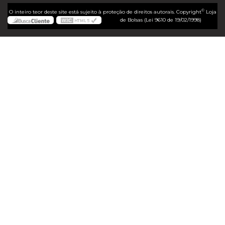
©
O inteiro teor deste site está sujeito à proteção de direitos autorais. Copyright
Loja
de Bolsas (Lei 9610 de 19/02/1998)