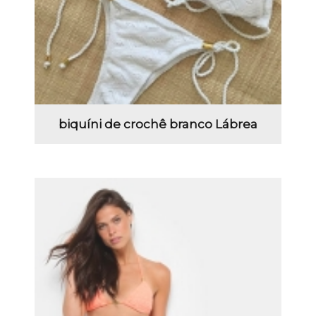
biquíni de crochê branco Lábrea