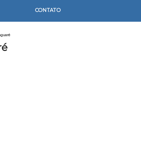
CONTATO
aguaré
ré