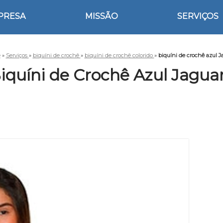
PRESA
MISSÃO
SERVIÇOS
e
»
Serviços
»
biquíni de crochê
»
biquíni de crochê colorido
»
biquíni de crochê azul J
iquíni de Crochê Azul Jagua