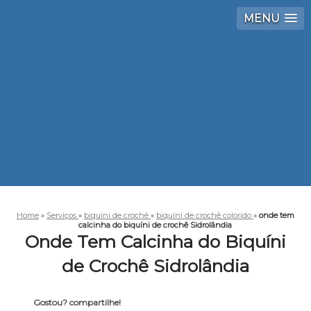
MENU
Home
»
Serviços
»
biquíni de crochê
»
biquíni de crochê colorido
»
onde tem
calcinha do biquíni de crochê Sidrolândia
Onde Tem Calcinha do Biquíni
de Crochê Sidrolândia
Gostou? compartilhe!