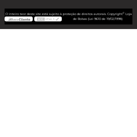
©
O inteiro teor deste site está sujeito à proteção de direitos autorais. Copyright
Loja
de Bolsas (Lei 9610 de 19/02/1998)