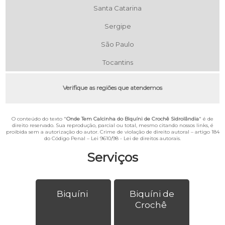
Santa Catarina
Sergipe
São Paulo
Tocantins
Verifique as regiões que atendemos
O conteúdo do texto "
Onde Tem Calcinha do Biquíni de Crochê Sidrolândia
" é de
direito reservado. Sua reprodução, parcial ou total, mesmo citando nossos links, é
proibida sem a autorização do autor. Crime de violação de direito autoral – artigo 184
do Código Penal –
Lei 9610/98 - Lei de direitos autorais
.
Serviços
Biquíni
Biquíni de
Crochê