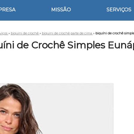
PRESA
MISSÃO
SERVIÇOS
viços
»
biquíni de crochê
»
biquíni de crochê parte de cima
»
biquíni de crochê simpl
uíni de Crochê Simples Eunáp