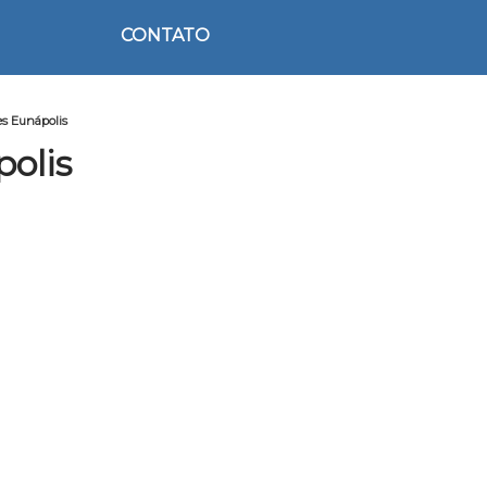
CONTATO
es Eunápolis
olis