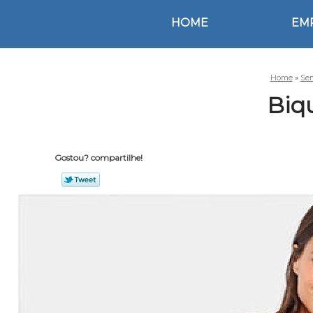
HOME
EM
Home
»
Ser
Biq
Gostou? compartilhe!