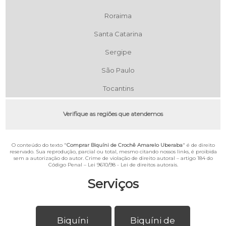
Roraima
Santa Catarina
Sergipe
São Paulo
Tocantins
Verifique as regiões que atendemos
O conteúdo do texto "
Comprar Biquíni de Crochê Amarelo Uberaba
" é de direito
reservado. Sua reprodução, parcial ou total, mesmo citando nossos links, é proibida
sem a autorização do autor. Crime de violação de direito autoral – artigo 184 do
Código Penal –
Lei 9610/98 - Lei de direitos autorais
.
Serviços
Biquíni
Biquíni de