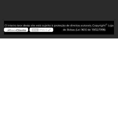
©
O inteiro teor deste site está sujeito à proteção de direitos autorais. Copyright
Loja
de Bolsas (Lei 9610 de 19/02/1998)