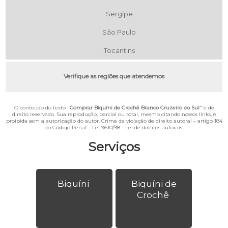
Sergipe
São Paulo
Tocantins
Verifique as regiões que atendemos
O conteúdo do texto "
Comprar Biquíni de Crochê Branco Cruzeiro do Sul
" é de
direito reservado. Sua reprodução, parcial ou total, mesmo citando nossos links, é
proibida sem a autorização do autor. Crime de violação de direito autoral – artigo 184
do Código Penal –
Lei 9610/98 - Lei de direitos autorais
.
Serviços
Biquíni
Biquíni de
Crochê