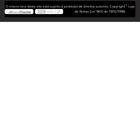
©
O inteiro teor deste site está sujeito à proteção de direitos autorais. Copyright
Loja
de Bolsas (Lei 9610 de 19/02/1998)