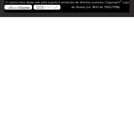
©
O inteiro teor deste site está sujeito à proteção de direitos autorais. Copyright
Loja
de Bolsas (Lei 9610 de 19/02/1998)