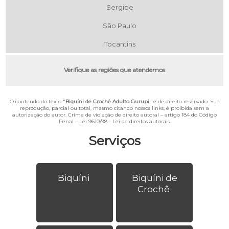
Sergipe
São Paulo
Tocantins
Verifique as regiões que atendemos
O conteúdo do texto "
Biquíni de Crochê Adulto Gurupi
" é de direito reservado. Sua
reprodução, parcial ou total, mesmo citando nossos links, é proibida sem a
autorização do autor. Crime de violação de direito autoral – artigo 184 do Código
Penal –
Lei 9610/98 - Lei de direitos autorais
.
Serviços
Biquíni
Biquíni de
Crochê