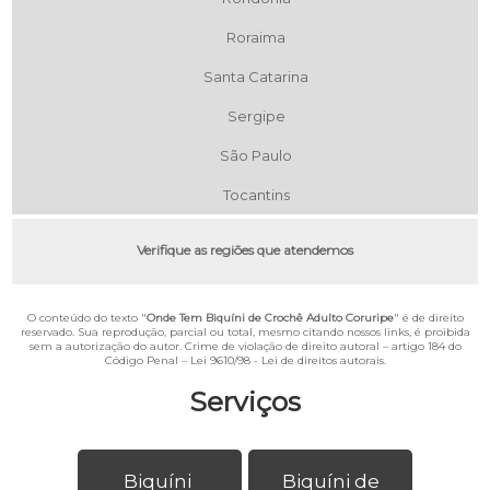
Roraima
Santa Catarina
Sergipe
São Paulo
Tocantins
Verifique as regiões que atendemos
O conteúdo do texto "
Onde Tem Biquíni de Crochê Adulto Coruripe
" é de direito
reservado. Sua reprodução, parcial ou total, mesmo citando nossos links, é proibida
sem a autorização do autor. Crime de violação de direito autoral – artigo 184 do
Código Penal –
Lei 9610/98 - Lei de direitos autorais
.
Serviços
Biquíni
Biquíni de