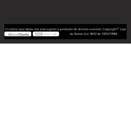
©
O inteiro teor deste site está sujeito à proteção de direitos autorais. Copyright
Loja
de Bolsas (Lei 9610 de 19/02/1998)