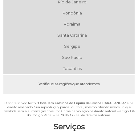
Rio de Janeiro
Rondônia
Roraima
Santa Catarina
Sergipe
São Paulo
Tocantins
Verifique as regiões que atendemos
O conteúdo do texto "
Onde Tem Calcinha do Biquíni de Crochê ITAIPULANDIA
" é de
direito reservado. Sua reprodução, parcial ou total, mesmo citando nossos links, é
proibida sem a autorização do autor. Crime de violação de direito autoral – artigo 184
do Código Penal –
Lei 9610/98 - Lei de direitos autorais
.
Serviços