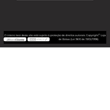
©
O inteiro teor deste site está sujeito à proteção de direitos autorais. Copyright
Loja
de Bolsas (Lei 9610 de 19/02/1998)