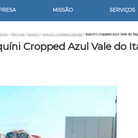
PRESA
MISSÃO
SERVIÇOS
Home
»
Serviços
»
biquíni
»
biquíni cropped colorido
»
biquíni cropped azul Vale do Itaj
uíni Cropped Azul Vale do It