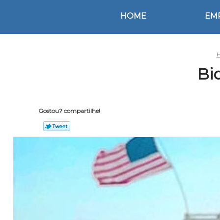
HOME
EM
Biq
Gostou? compartilhe!