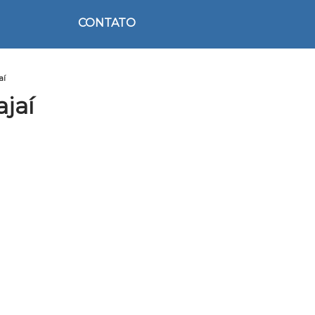
CONTATO
aí
ajaí