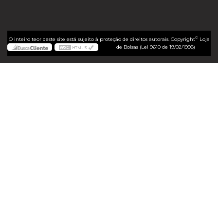
©
O inteiro teor deste site está sujeito à proteção de direitos autorais. Copyright
Loja
de Bolsas (Lei 9610 de 19/02/1998)