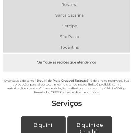
Roraima
Santa Catarina
Sergipe
São Paulo
Tocantins
Verifique as regiões que atendemos
O conteúdo do texto "
Biquíni de Praia Cropped Tarauacá
" é de direito reservado. Sua
reprodução, parcial ou total, mesmo citando nossos links, é proibida sem a
autorização do autor. Crime de violação de direito autoral – artigo 184 do Código
Penal –
Lei 9610/98 - Lei de direitos autorais
.
Serviços
Biquíni
Biquíni de
Crochê