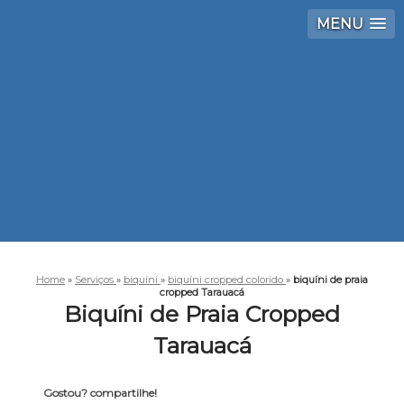
MENU
Home
»
Serviços
»
biquíni
»
biquíni cropped colorido
»
biquíni de praia
cropped Tarauacá
Biquíni de Praia Cropped
Tarauacá
Gostou? compartilhe!