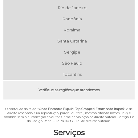
Rio de Janeiro
Rondônia
Roraima
Santa Catarina
Sergipe
São Paulo
Tocantins
Verifique as regiões que atendemos
O conteúdo do texto "
Onde Encontro Biquíni Top Cropped Estampado Itapoá
" é de
direito reservado. Sua reprodução, parcial ou total, mesmo citando nossos links, é
proibida sem a autorização do autor. Crime de violação de direito autoral – artigo 184
do Código Penal –
Lei 9610/98 - Lei de direitos autorais
.
Serviços