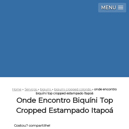
MENU
Home
»
Serviços
»
biquíni
»
biquíni cropped colorido
»
onde encontro
biquíni top cropped estampado Itapoá
Onde Encontro Biquíni Top
Cropped Estampado Itapoá
Gostou? compartilhe!