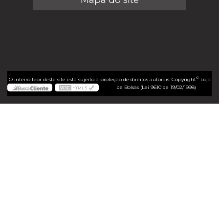
©
O inteiro teor deste site está sujeito à proteção de direitos autorais. Copyright
Loja
de Bolsas (Lei 9610 de 19/02/1998)