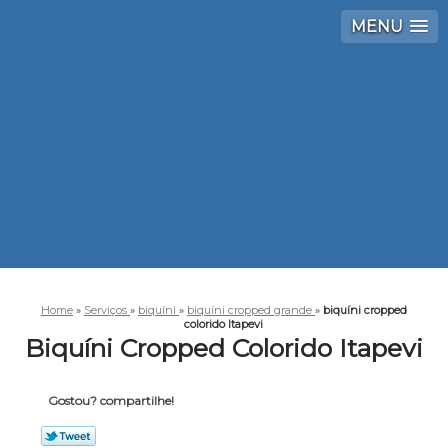
MENU
Home
»
Serviços
»
biquíni
»
biquíni cropped grande
»
biquíni cropped
colorido Itapevi
Biquíni Cropped Colorido Itapevi
Gostou? compartilhe!