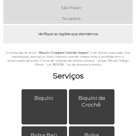
São Paulo
Tocantins
Verifique as regiões que atendemos
O conteúdo do texto "
Biquíni Cropped Colorido Itapevi
" é de direito reservado. Sua
reprodução, parcial ou total, mesmo citando nossos links, é proibida sem a
autorização do autor. Crime de violação de direito autoral – artigo 184 do Código
Penal –
Lei 9610/98 - Lei de direitos autorais
.
Serviços
Biquíni
Biquíni de
Crochê
Bolsa Baú
Bolsa