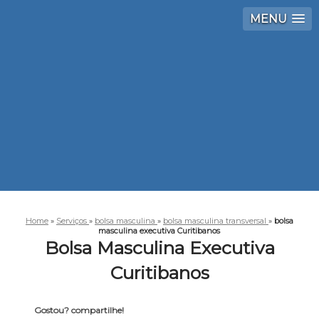
MENU
Home
»
Serviços
»
bolsa masculina
»
bolsa masculina transversal
»
bolsa
masculina executiva Curitibanos
Bolsa Masculina Executiva
Curitibanos
Gostou? compartilhe!