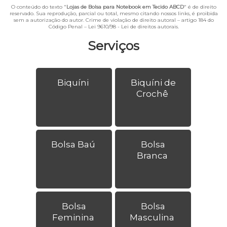
O conteúdo do texto "
Lojas de Bolsa para Notebook em Tecido ABCD
" é de direito
reservado. Sua reprodução, parcial ou total, mesmo citando nossos links, é proibida
sem a autorização do autor. Crime de violação de direito autoral – artigo 184 do
Código Penal –
Lei 9610/98 - Lei de direitos autorais
.
Serviços
Biquíni
Biquíni de
Crochê
Bolsa Baú
Bolsa
Branca
Bolsa
Bolsa
Feminina
Masculina