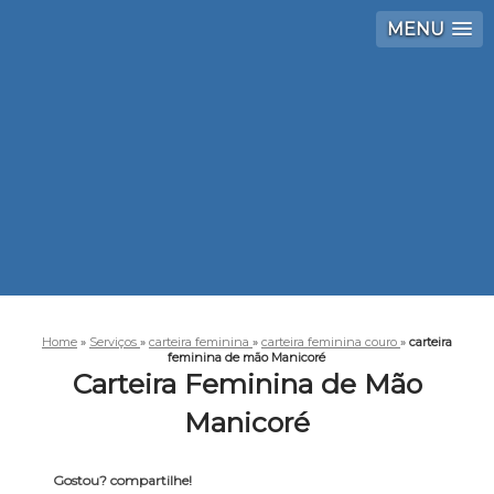
MENU
Home
»
Serviços
»
carteira feminina
»
carteira feminina couro
»
carteira
feminina de mão Manicoré
Carteira Feminina de Mão
Manicoré
Gostou? compartilhe!