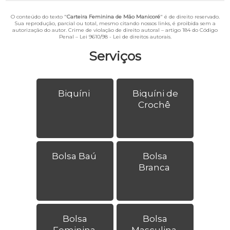
O conteúdo do texto "
Carteira Feminina de Mão Manicoré
" é de direito reservado.
Sua reprodução, parcial ou total, mesmo citando nossos links, é proibida sem a
autorização do autor. Crime de violação de direito autoral – artigo 184 do Código
Penal –
Lei 9610/98 - Lei de direitos autorais
.
Serviços
Biquíni
Biquíni de
Crochê
Bolsa Baú
Bolsa
Branca
Bolsa
Bolsa
Feminina
Masculina