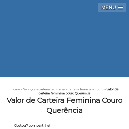
MENU
Home
»
Serviços
»
carteira feminina
»
carteira feminina couro
»
valor de
carteira feminina couro Querência
Valor de Carteira Feminina Couro
Querência
Gostou? compartilhe!