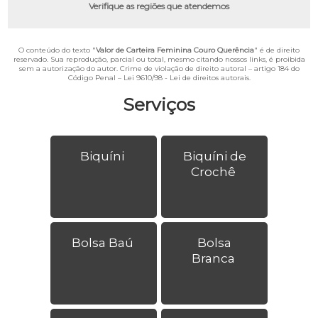
Verifique as regiões que atendemos
O conteúdo do texto "
Valor de Carteira Feminina Couro Querência
" é de direito
reservado. Sua reprodução, parcial ou total, mesmo citando nossos links, é proibida
sem a autorização do autor. Crime de violação de direito autoral – artigo 184 do
Código Penal –
Lei 9610/98 - Lei de direitos autorais
.
Serviços
Biquíni
Biquíni de
Crochê
Bolsa Baú
Bolsa
Branca