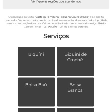
Verifique as regiões que atendemos
O conteúdo do texto "
Carteira Feminina Pequena Couro Breves
" é de direito
reservado. Sua reprodução, parcial ou total, mesmo citando nossos links, é proibida
sem a autorização do autor. Crime de violação de direito autoral – artigo 184 do
Código Penal –
Lei 9610/98 - Lei de direitos autorais
.
Serviços
Biquíni
Biquíni de
Crochê
Bolsa Baú
Bolsa
Branca