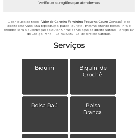
Verifique as regiões que atendemos
O conteúdo do texto "
Valor de Carteira Feminina Pequena Couro Gravataí
" é de
direito reservado. Sua reprodução, parcial ou total, mesmo citando nossos links, é
proibida sem a autorização do autor. Crime de violação de direito autoral – artigo 184
do Código Penal –
Lei 9610/98 - Lei de direitos autorais
.
Serviços
Biquíni
Biquíni de
Crochê
Bolsa Baú
Bolsa
Branca