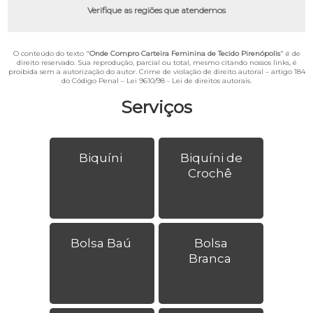
Verifique as regiões que atendemos
O conteúdo do texto "
Onde Compro Carteira Feminina de Tecido Pirenópolis
" é de
direito reservado. Sua reprodução, parcial ou total, mesmo citando nossos links, é
proibida sem a autorização do autor. Crime de violação de direito autoral – artigo 184
do Código Penal –
Lei 9610/98 - Lei de direitos autorais
.
Serviços
Biquíni
Biquíni de
Crochê
Bolsa Baú
Bolsa
Branca