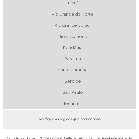
Piauí
Rio Grande do Norte
Rio Grande do Sul
Rio de Janeiro
Rondônia
Roraima
Santa Catarina
Sergipe
São Paulo
Tocantins
Verifique as regiões que atendemos
O conteúdo do texto "
Onde Compro Carteira Feminina Luxo Rondonópolis
" é de