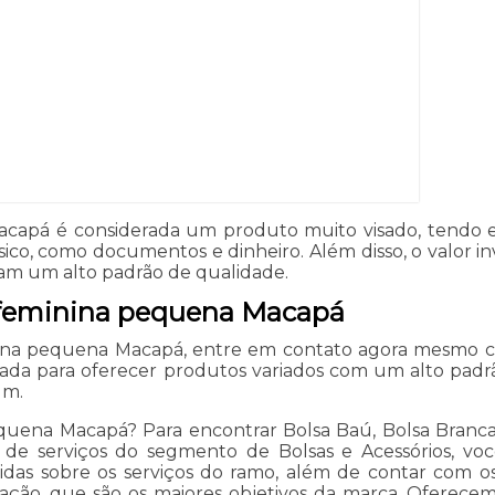
capá é considerada um produto muito visado, tendo em
ásico, como documentos e dinheiro. Além disso, o valor 
ham um alto padrão de qualidade.
 feminina pequena Macapá
nina pequena Macapá, entre em contato agora mesmo c
da para oferecer produtos variados com um alto padrão
um.
uena Macapá? Para encontrar Bolsa Baú, Bolsa Branca e
s de serviços do segmento de Bolsas e Acessórios, v
das sobre os serviços do ramo, além de contar com os m
fação, que são os maiores objetivos da marca. Oferec