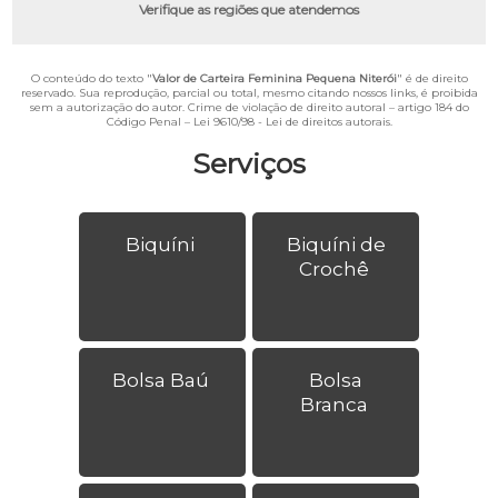
Verifique as regiões que atendemos
O conteúdo do texto "
Valor de Carteira Feminina Pequena Niterói
" é de direito
reservado. Sua reprodução, parcial ou total, mesmo citando nossos links, é proibida
sem a autorização do autor. Crime de violação de direito autoral – artigo 184 do
Código Penal –
Lei 9610/98 - Lei de direitos autorais
.
Serviços
Biquíni
Biquíni de
Crochê
Bolsa Baú
Bolsa
Branca