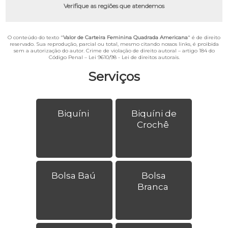
Verifique as regiões que atendemos
O conteúdo do texto "
Valor de Carteira Feminina Quadrada Americana
" é de direito
reservado. Sua reprodução, parcial ou total, mesmo citando nossos links, é proibida
sem a autorização do autor. Crime de violação de direito autoral – artigo 184 do
Código Penal –
Lei 9610/98 - Lei de direitos autorais
.
Serviços
Biquíni
Biquíni de
Crochê
Bolsa Baú
Bolsa
Branca