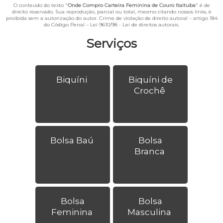
O conteúdo do texto "
Onde Compro Carteira Feminina de Couro Itaituba
" é de
direito reservado. Sua reprodução, parcial ou total, mesmo citando nossos links, é
proibida sem a autorização do autor. Crime de violação de direito autoral – artigo 184
do Código Penal –
Lei 9610/98 - Lei de direitos autorais
.
Serviços
Biquíni
Biquíni de
Crochê
Bolsa Baú
Bolsa
Branca
Bolsa
Bolsa
Feminina
Masculina