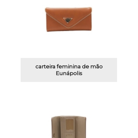
carteira feminina de mão
Eunápolis