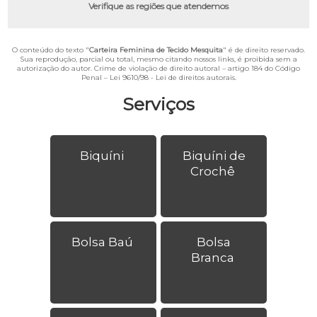
Verifique as regiões que atendemos
O conteúdo do texto "
Carteira Feminina de Tecido Mesquita
" é de direito reservado.
Sua reprodução, parcial ou total, mesmo citando nossos links, é proibida sem a
autorização do autor. Crime de violação de direito autoral – artigo 184 do Código
Penal –
Lei 9610/98 - Lei de direitos autorais
.
Serviços
Biquíni
Biquíni de
Crochê
Bolsa Baú
Bolsa
Branca