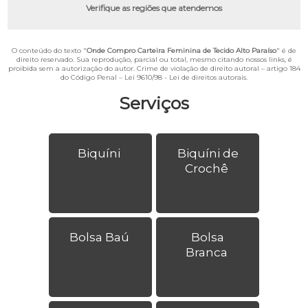
Verifique as regiões que atendemos
O conteúdo do texto "
Onde Compro Carteira Feminina de Tecido Alto Paraíso
" é de
direito reservado. Sua reprodução, parcial ou total, mesmo citando nossos links, é
proibida sem a autorização do autor. Crime de violação de direito autoral – artigo 184
do Código Penal –
Lei 9610/98 - Lei de direitos autorais
.
Serviços
Biquíni
Biquíni de
Crochê
Bolsa Baú
Bolsa
Branca