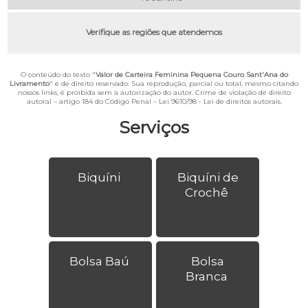
Verifique as regiões que atendemos
O conteúdo do texto "
Valor de Carteira Feminina Pequena Couro Sant'Ana do
Livramento
" é de direito reservado. Sua reprodução, parcial ou total, mesmo citando
nossos links, é proibida sem a autorização do autor. Crime de violação de direito
autoral – artigo 184 do Código Penal –
Lei 9610/98 - Lei de direitos autorais
.
Serviços
Biquíni
Biquíni de
Crochê
Bolsa Baú
Bolsa
Branca