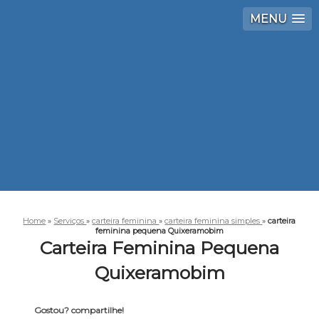
MENU
Home
»
Serviços
»
carteira feminina
»
carteira feminina simples
»
carteira
feminina pequena Quixeramobim
Carteira Feminina Pequena
Quixeramobim
Gostou? compartilhe!