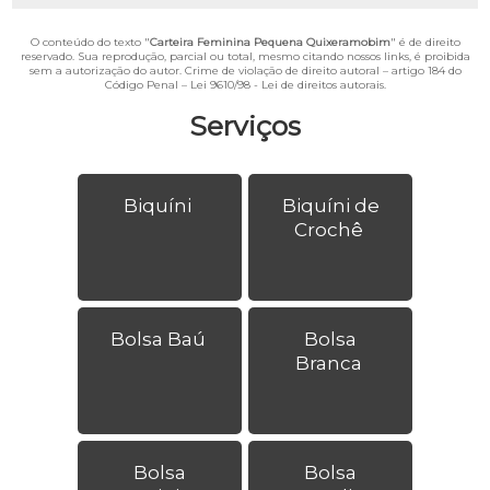
O conteúdo do texto "
Carteira Feminina Pequena Quixeramobim
" é de direito
reservado. Sua reprodução, parcial ou total, mesmo citando nossos links, é proibida
sem a autorização do autor. Crime de violação de direito autoral – artigo 184 do
Código Penal –
Lei 9610/98 - Lei de direitos autorais
.
Serviços
Biquíni
Biquíni de
Crochê
Bolsa Baú
Bolsa
Branca
Bolsa
Bolsa